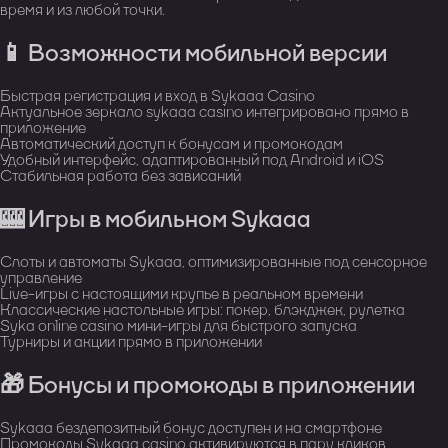
время и из любой точки.
📱 Возможности мобильной версии
Быстрая регистрация и вход в Sykaaa Casino
Актуальное зеркало sykaaa casino интегрировано прямо в
приложение
Автоматический доступ к бонусам и промокодам
Удобный интерфейс, адаптированный под Android и iOS
Стабильная работа без зависаний
🎰 Игры в мобильном Sykaaa
Слоты и автоматы Sykaaa, оптимизированные под сенсорное
управление
Live-игры с настоящими крупье в реальном времени
Классические настольные игры: покер, блэкджек, рулетка
Syka online casino мини-игры для быстрого запуска
Турниры и акции прямо в приложении
🎁 Бонусы и промокоды в приложении
Sykaaa бездепозитный бонус доступен и на смартфоне
Промокоды Sykaaa casino активируются в пару кликов