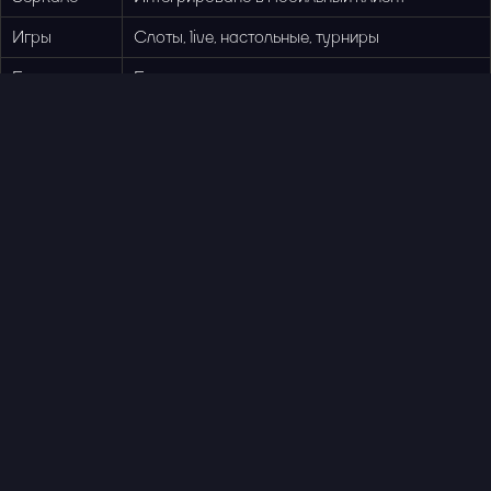
Игры
Слоты, live, настольные, турниры
Бонусы
Бездепозитные, приветственные, промокоды
ВОПРОС/ОТВЕТ
МОЖНО ЛИ СКАЧАТЬ SYKAAA CASINO НА IPHONE?
Да, мобильная версия поддерживает iOS, а скачать sykaaa
можно прямо с официального сайта.
ЕСТЬ ЛИ ОТЛИЧИЯ МЕЖДУ БРАУЗЕРНОЙ И МОБИЛЬНОЙ
ВЕРСИЕЙ?
Нет, функционал полностью совпадает, включая бонусы и
зеркала.